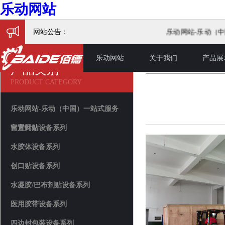
乐动网站
网站公告：
乐动网站-乐动（中
乐动网站
关于我们
产品展
新闻资讯
产品类别
PRODUCT CATEGORY
乐动网站-乐动（中国）一站式服务
官方网站
留置针贴设备系列
水胶体设备系列
创口贴设备系列
水凝胶/巴布剂贴设备系列
医用胶带设备系列
四边封包装设备系列